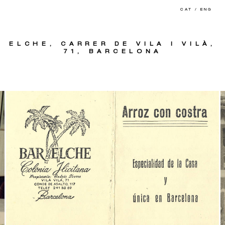
CAT
/
ENG
ELCHE,
CARRER DE VILA I VILÀ,
71, BARCELONA